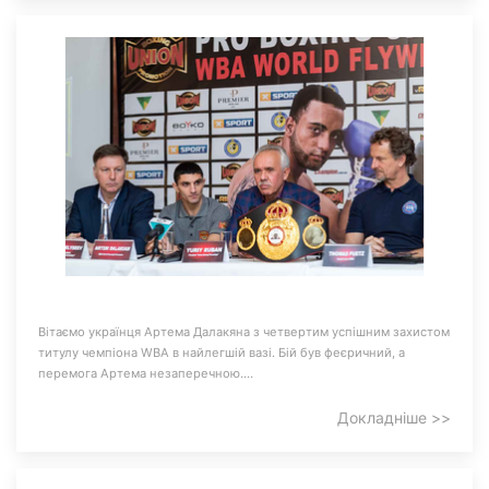
Вітаємо українця Артема Далакяна з четвертим успішним захистом
титулу чемпіона WBA в найлегшій вазі. Бій був феєричний, а
перемога Артема незаперечною.…
Докладніше >>