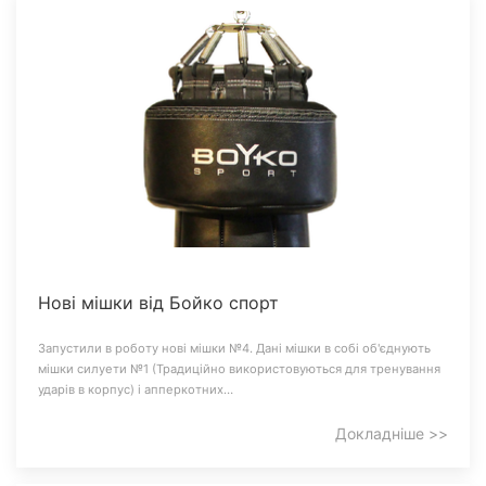
Нові мішки від Бойко спорт
Запустили в роботу нові мішки №4. Дані мішки в собі об'єднують
мішки силуети №1 (Традиційно використовуються для тренування
ударів в корпус) і апперкотних…
Докладніше >>