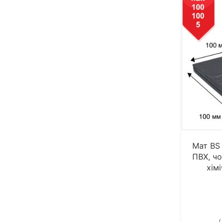
Мат BS 
ПВХ, ч
хім
(