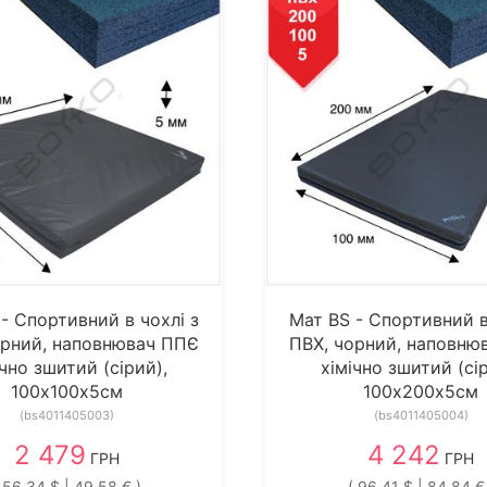
- Cпортивний в чохлі з
Мат BS - Cпортивний в
орний, наповнювач ППЄ
ПВХ, чорний, наповню
ічно зшитий (сірий),
хімічно зшитий (сір
100х100х5см
100х200х5см
(bs4011405003)
(bs4011405004)
2 479
4 242
ГРН
ГРН
 56.34 $ | 49.58 € )
( 96.41 $ | 84.84 €