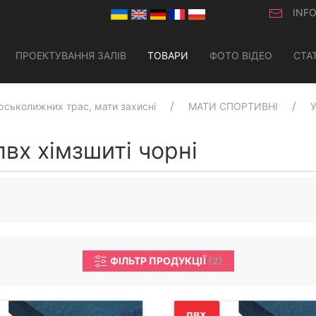
INF
ПРОЕКТУВАННЯ ЗАЛІВ
ТОВАРИ
ФОТО ВІДЕО
СТАТ
ірськолижних трас, мати захисні
МАТИ СПОРТИВНІ
пвх хімзшиті чорні
ФІЛЬТР ПРОДУКЦІЇ
(
2
)