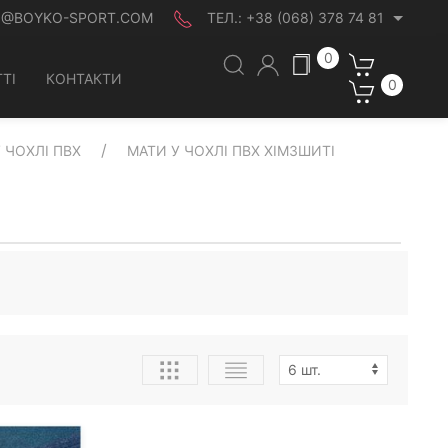
O@BOYKO-SPORT.COM
ТЕЛ.:
+38 (068) 378 74 81
0
ТІ
КОНТАКТИ
0
У ЧОХЛІ ПВХ
МАТИ У ЧОХЛІ ПВХ ХІМЗШИТІ