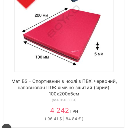
Мат BS - Cпортивний в чохлі з ПВХ, червоний,
наповнювач ППЄ хімічно зшитий (сірий),
100х200х5см
(bs4011403004)
4 242
ГРН
( 96.41 $ | 84.84 € )