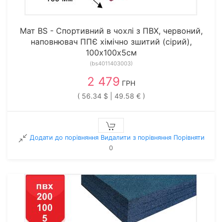
Мат BS - Cпортивний в чохлі з ПВХ, червоний,
наповнювач ППЄ хімічно зшитий (сірий),
100х100х5см
(bs4011403003)
2 479
ГРН
( 56.34 $ | 49.58 € )
Додати до порівняння
Видалити з порiвняння
Порівняти
0